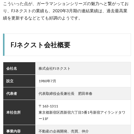
こういった点が、ガーラマンションシリーズの魅力へと繋がってお
り、FJネクストの業績も、2020年3月期の連結業績は、過去最高業
績を更新するなどとても好調のようです。
FJネクスト会社概要
会社名
株式会社FJネクスト
設立
1980年7月
代表者
代表取締役会長兼社長 肥田幸春
〒163-1311
本社住所
東京都新宿区西新宿六丁目5番1号新宿アイランドタワ
ー11F
事業内容
不動産の企画開発、売買、仲介