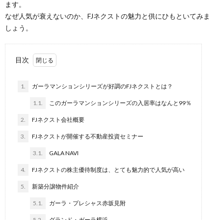
ます。
なぜ人気が衰えないのか、FJネクストの魅力と供にひもといてみま
しょう。
目次
1.
ガーラマンションシリーズが好調のFJネクストとは？
1.1.
このガーラマンションシリーズの入居率はなんと99％
2.
FJネクスト会社概要
3.
FJネクストが開催する不動産投資セミナー
3.1.
GALA NAVI
4.
FJネクストの株主優待制度は、とても魅力的で人気が高い
5.
新築分譲物件紹介
5.1.
ガーラ・プレシャス赤坂見附
5.2.
グランド・ガーラ横浜