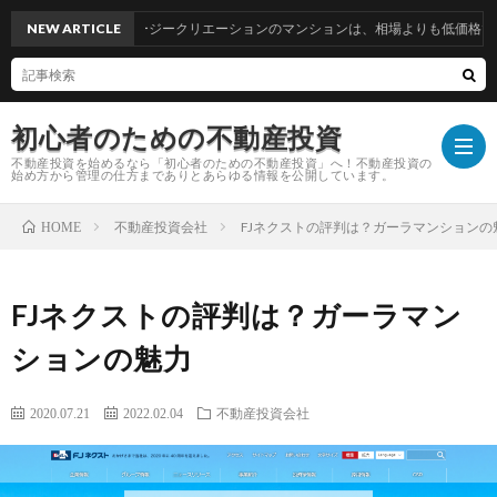
NEW ARTICLE
エージークリエーションのマンションは、相場よりも低価格で購入でき
初心者のための不動産投資
不動産投資を始めるなら「初心者のための不動産投資」へ！不動産投資の
始め方から管理の仕方までありとあらゆる情報を公開しています。
不動産投資会社
FJネクストの評判は？ガーラマンションの
HOME
TOP
FJネクストの評判は？ガーラマン
運
ションの魅力
営
お
2020.07.21
2022.02.04
不動産投資会社
者
問
プ