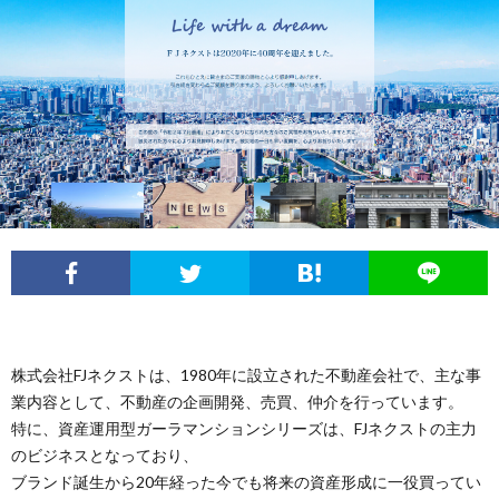
情
い
ラ
報
合
イ
わ
バ
せ
シ
ー
ポ
リ
株式会社FJネクストは、1980年に設立された不動産会社で、主な事
業内容として、不動産の企画開発、売買、仲介を行っています。
特に、資産運用型ガーラマンションシリーズは、FJネクストの主力
シ
のビジネスとなっており、
ブランド誕生から20年経った今でも将来の資産形成に一役買ってい
ー