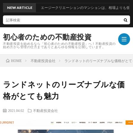
NEW ARTICLE
エージークリエーションのマンションは、相場よりも低価格で購
初心者のための不動産投資
不動産投資を始めるなら「初心者のための不動産投資」へ！不動産投資の
始め方から管理の仕方までありとあらゆる情報を公開しています。
不動産投資会社
ランドネットのリーズナブルな価格がとて
HOME
TOP
ランドネットのリーズナブルな価
運
格がとても魅力
営
お
2021.04.02
不動産投資会社
者
問
プ