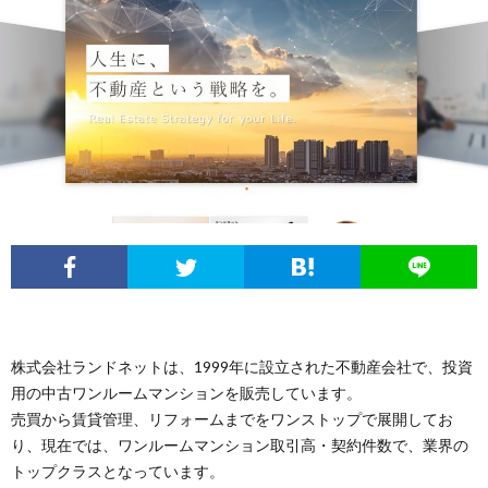
情
い
ラ
報
合
イ
わ
バ
せ
シ
ー
ポ
リ
株式会社ランドネットは、1999年に設立された不動産会社で、投資
用の中古ワンルームマンションを販売しています。
売買から賃貸管理、リフォームまでをワンストップで展開してお
シ
り、現在では、ワンルームマンション取引高・契約件数で、業界の
トップクラスとなっています。
ー