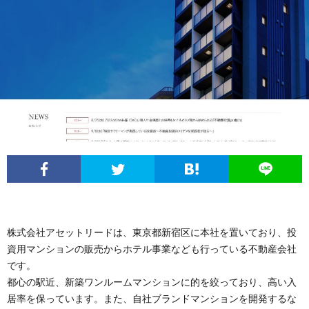
情
い
ラ
報
合
イ
わ
バ
せ
シ
ー
ポ
リ
株式会社アセットリードは、東京都新宿区に本社を置いており、投
資用マンションの販売からホテル事業なども行っている不動産会社
です。
シ
都心の駅近、新築ワンルームマンションに的を絞っており、高い入
居率を保っています。また、自社ブランドマンションを開発するな
ー