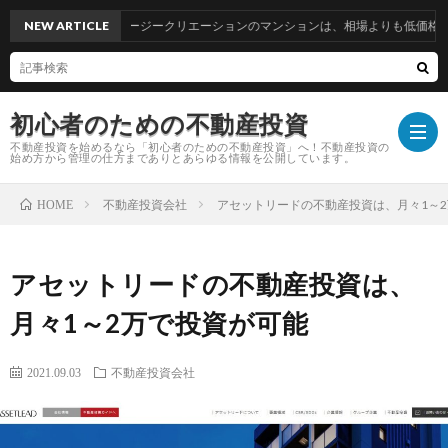
NEW ARTICLE
エージークリエーションのマンションは、相場よりも低価格で購入で
初心者のための不動産投資
不動産投資を始めるなら「初心者のための不動産投資」へ！不動産投資の
始め方から管理の仕方までありとあらゆる情報を公開しています。
不動産投資会社
アセットリードの不動産投資は、月々1～
HOME
TOP
アセットリードの不動産投資は、
運
月々1～2万で投資が可能
営
お
2021.09.03
不動産投資会社
者
問
プ